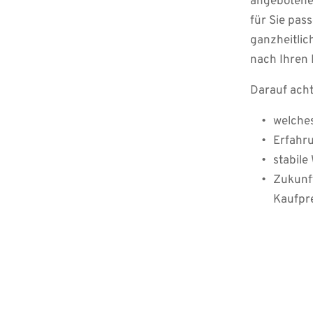
angebotenen
für Sie pass
ganzheitli
nach Ihren 
Darauf acht
welches
Erfahru
stabile
Zukunft
Kaufpr