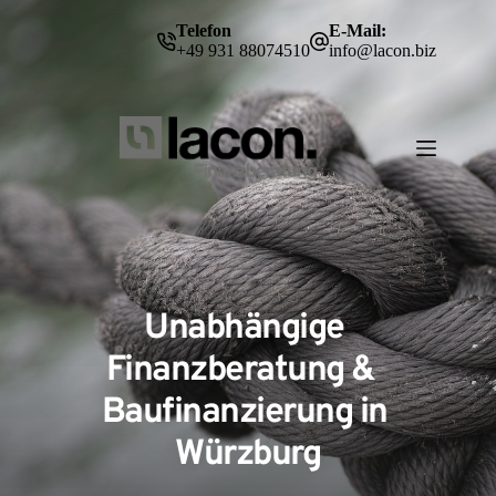
Zum
Inhalt
Telefon
E-Mail:
springen
+49 931 88074510
info@lacon.biz
Unabhängige 
Finanzberatung &  
Baufinanzierung in 
Würzburg