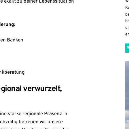
e exakt zu deiner Lebenssituation
W
K
b
b
ierung:
u
en
len Banken
ankberatung
gional verwurzelt,
ine starke regionale Präsenz in
chzeitig betreuen wir unsere