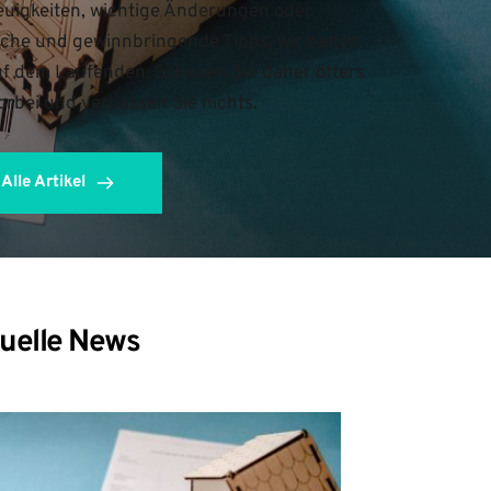
uigkeiten, wichtige Änderungen oder 
iche und gewinnbringende Tipps, wir halten 
uf dem Laufenden. Schauen Sie daher öfters 
orbei und verpassen Sie nichts.
Alle Artikel
uelle News