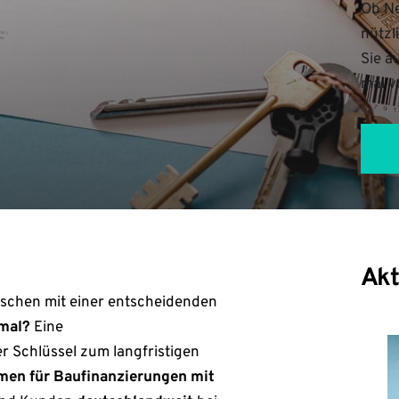
Ob Ne
nützl
Sie a
mal v
Akt
nschen mit einer entscheidenden
imal?
Eine
er Schlüssel zum langfristigen
en für Baufinanzierungen mit