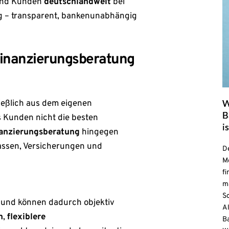
und Kunden
deutschlandweit
bei
g – transparent, bankenunabhängig
inanzierungsberatung
ießlich aus dem eigenen
B
s Kunden nicht die besten
i
anzierungsberatung
hingegen
assen, Versicherungen und
D
M
fi
m
Sc
und können dadurch objektiv
A
n
,
flexiblere
Ba