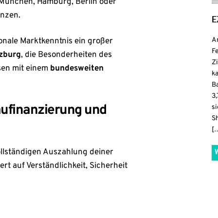
b München, Hamburg, Berlin oder
enzen.
E
A
ionale Marktkenntnis ein großer
F
rzburg
, die Besonderheiten des
Z
sen mit einem
bundesweiten
k
Ba
3,
ufinanzierung und
s
S
[
vollständigen Auszahlung deiner
t auf Verständlichkeit, Sicherheit