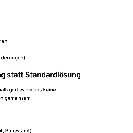
hen
örderungen)
g statt Standardlösung
alb gibt es bei uns
keine
ren gemeinsam:
it, Ruhestand)