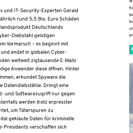
W
K
s und IT-Security-Experten Gerald
b
 jährlich rund 5,5 Bio. Euro Schäden
b
nlandsprodukt Deutschlands
u
Cyber-Diebstahl geistigen
en
em Vormarsch – es beginnt mit
 und endet in globalen Cyber-
enden weltweit zigtausende E-Mails
htige Anwender diese öffnen. Hinter
kommen, erkundet Spyware die
e Datendiebstähle. Dringt eine
d- und Softwarezugriff nur gegen
enfalls werden trotz erpresster
htet, um Täterspuren zu
tal geklaute Daten für kriminelle
-Presidents verschaffen sich