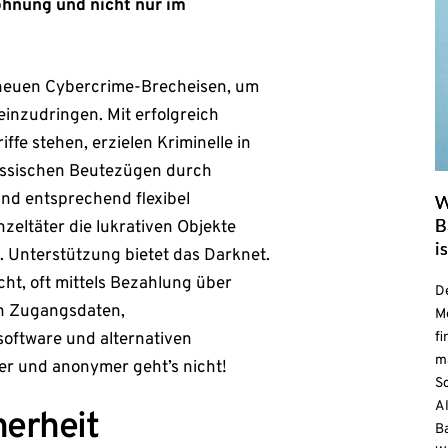
ohnung und nicht nur im
neuen Cybercrime-Brecheisen, um
einzudringen. Mit erfolgreich
iffe stehen, erzielen Kriminelle in
klassischen Beutezügen durch
d entsprechend flexibel
B
zeltäter die lukrativen Objekte
i
 Unterstützung bietet das Darknet.
cht, oft mittels Bezahlung über
D
en Zugangsdaten,
M
oftware und alternativen
fi
m
r und anonymer geht’s nicht!
Sc
A
herheit
Ba