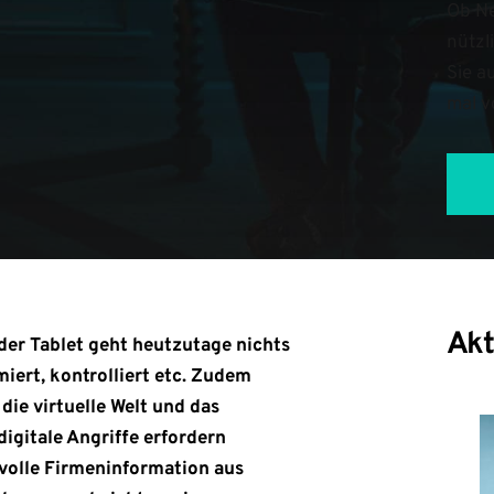
Ob Ne
nützl
Sie a
mal v
Akt
der Tablet geht heutzutage nichts
miert, kontrolliert etc. Zudem
die virtuelle Welt und das
digitale Angriffe erfordern
volle Firmeninformation aus