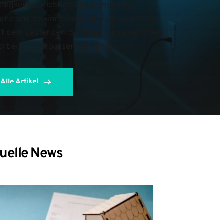
uigkeiten, wichtige Änderungen oder 
iche und gewinnbringende Tipps, wir halten 
uf dem Laufenden. Schauen Sie daher öfters 
orbei und verpassen Sie nichts.
Alle Artikel
uelle News