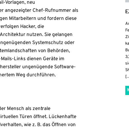
ail-Vorlagen, neu
r angezeigter Chef-Rufnummer als
E
gen Mitarbeitern und fordern diese
A
rfolgen Hacker, die
F
Architektur nutzen. Sie gelangen
Z
, ungenügenden Systemschutz oder
k
Ba
ystemlandschaften von Behörden,
3,
Mails-Links dienen Geräte im
s
tehersteller ungenügende Software-
S
chertem Weg durchführen.
[
er Mensch als zentrale
irtuellen Türen öffnet. Lückenhafte
erhalten, wie z. B. das Öffnen von